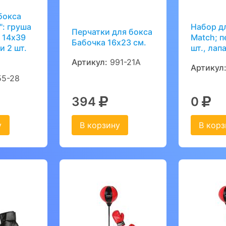
бокса
": груша
Набор дл
Перчатки для бокса
 14х39
Match; п
Бабочка 16х23 см.
и 2 шт.
шт., лап
Артикул:
991-21A
Артикул
5-28
394
0
у
В корзину
В корз