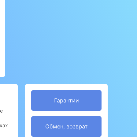
Гарантии
се
ках
Обмен, возврат
й