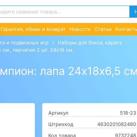
Гарантия, обмен и возврат
Новости
Статьи
Контакт
та и подвижных игр
Наборы для бокса, каратэ
см., перчатки 2 шт. 24х16 см.
пион: лапа 24х18х6,5 см.
Артикул
518-23
Штрихкод
4630201082480
Код товара
9732248