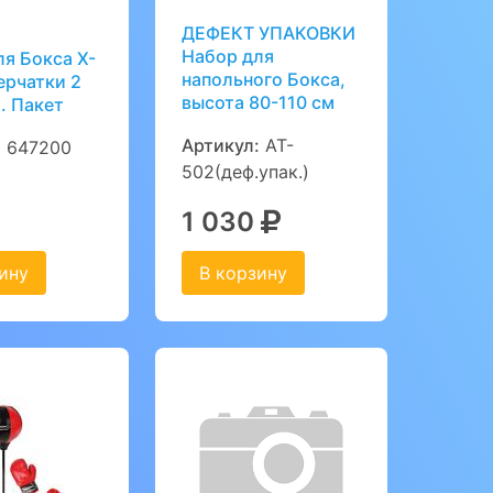
ДЕФЕКТ УПАКОВКИ
Набор для
я Бокса Х-
напольного Бокса,
ерчатки 2
высота 80-110 см
а. Пакет
Артикул:
AT-
:
647200
502(деф.упак.)
1 030
ину
В корзину