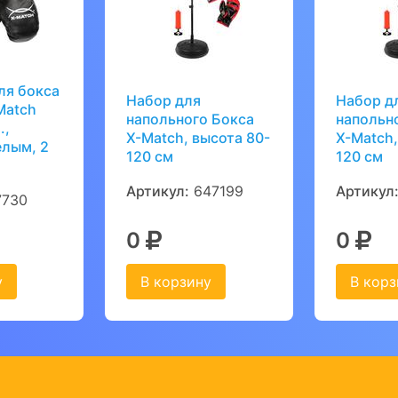
ля бокса
Набор для
Набор д
Matсh
напольного Бокса
напольн
.,
Х-Match, высота 80-
Х-Match,
елым, 2
120 см
120 см
Артикул:
647199
Артикул
730
0
0
у
В корзину
В корз