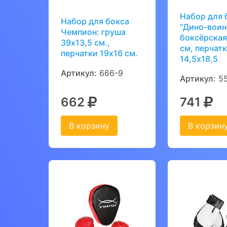
Набор для 
Набор для бокса
"Дино-воин
Чемпион: груша
боксёрская
39х13,5 см.,
см, перчатк
перчатки 19х16 см.
14,5х18,5
Артикул:
666-9
Артикул:
55
662
741
В корзину
В корзин