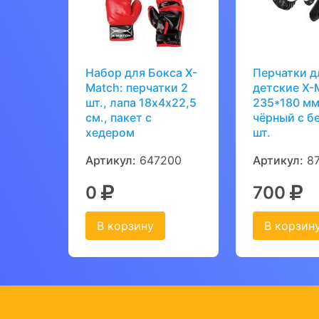
Набор для Бокса Х-
Перчатки д
Match: перчатки 2
детские X-
шт., лапа 18х4х22,5
235*180 мм
см., пакет с
чёрный с б
хедером
шт.
Артикул:
647200
Артикул:
87
0
700
В корзину
В корзин