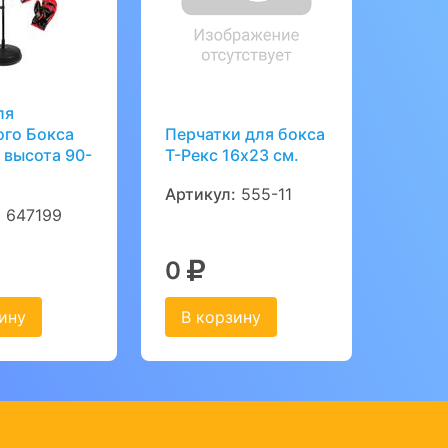
ля
ого Бокса
Перчатки для бокса
 высота 90-
Т-Рекс 16х23 см.
Артикул:
555-11
:
647199
0
ину
В корзину