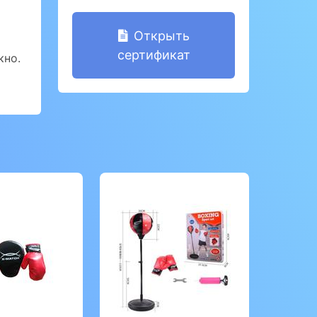
Открыть
сертификат
кно.