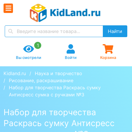
Найти
1
Вы смотрели
Войти
Корзина
Kidland.ru
Наука и творчество
Рисование, раскрашивание
Набор для творчества Раскрась сумку 
Антисресс сумка с ручками №3
Набор для творчества
Раскрась сумку Антисресс