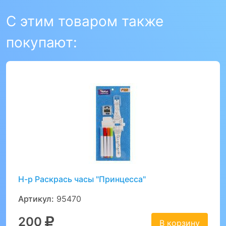
С этим товаром также
покупают:
Н-р Раскрась часы "Принцесса"
Артикул:
95470
200
В корзину