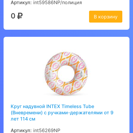
Артикул:
int59586NP/полиция
0
В корзину
Круг надувной INTEX Timeless Tube
(Вневремени) с ручками-держателями от 9
лет 114 см
Артикул:
int56269NP