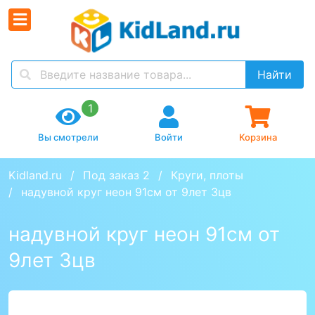
Найти
1
Вы смотрели
Войти
Корзина
Kidland.ru
Под заказ 2
Круги, плоты
надувной круг неон 91см от 9лет 3цв
надувной круг неон 91см от
9лет 3цв