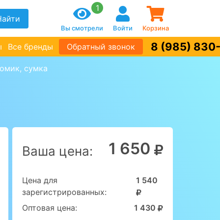
1
Найти
Вы смотрели
Войти
Корзина
8 (985) 830
ы
Все бренды
Обратный звонок
омик, сумка
1 650
Ваша цена:
Цена для
1 540
зарегистрированных:
Оптовая цена:
1 430