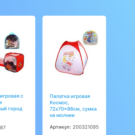
игровая c
Палатка игровая
м
Космос,
ый город
72x70x86см, сумка
на молнии
:
Артикул:
200321095
87