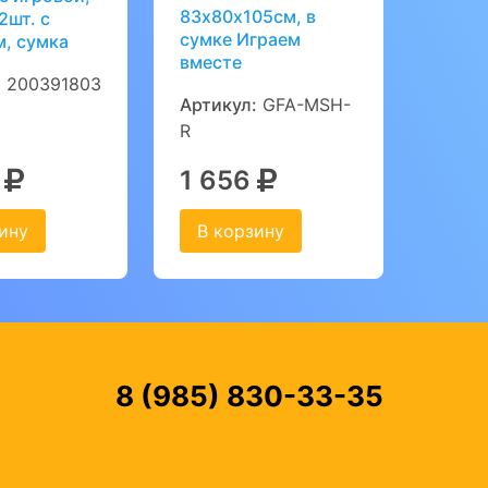
83х80х105см, в
2шт. с
сумке Играем
м, сумка
вместе
:
200391803
Артикул:
GFA-MSH-
R
2
1 656
ину
В корзину
8 (985) 830-33-35