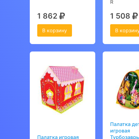
R
1 862
1 508
В корзину
В корзин
Палатка де
игровая
Палатка игровая
Турбозавр