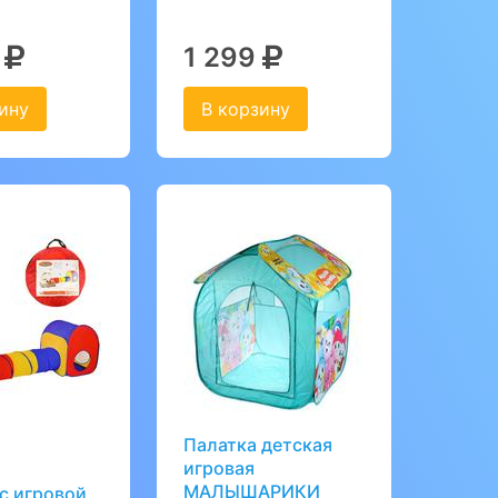
6
1 299
ину
В корзину
Палатка детская
игровая
МАЛЫШАРИКИ
с игровой,