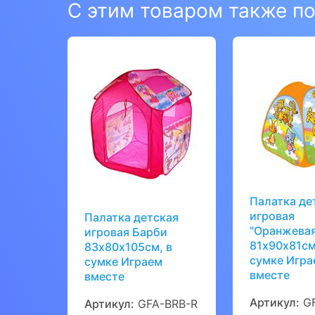
С этим товаром также п
Палатка де
игровая
Палатка детская
"Оранжевая
игровая Барби
81х90х81см
83х80х105см, в
сумке Игра
сумке Играем
вместе
вместе
Артикул:
GF
Артикул:
GFA-BRB-R