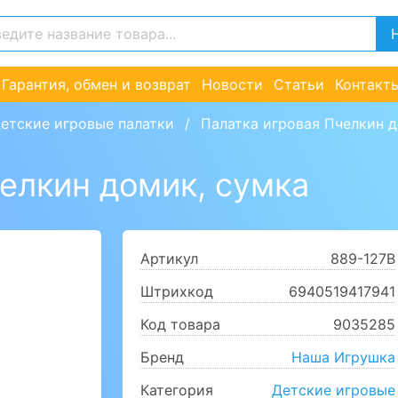
Гарантия, обмен и возврат
Новости
Статьи
Контакт
етские игровые палатки
Палатка игровая Пчелкин д
елкин домик, сумка
Артикул
889-127B
Штрихкод
6940519417941
Код товара
9035285
Бренд
Наша Игрушка
Категория
Детские игровые