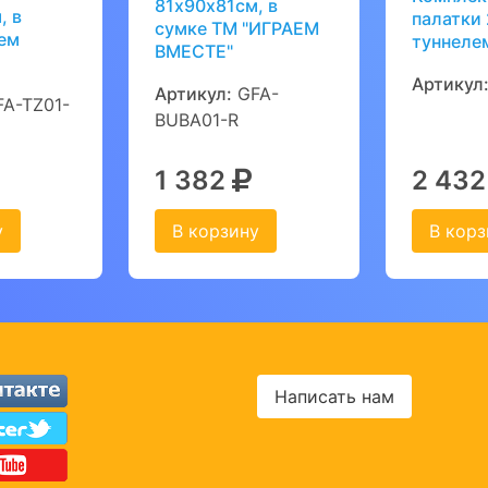
81х90х81см, в
, в
палатки 
сумке ТМ "ИГРАЕМ
ем
туннеле
ВМЕСТЕ"
Артикул
Артикул:
GFA-
A-TZ01-
BUBA01-R
1 382
2 43
у
В корзину
В корз
Написать нам