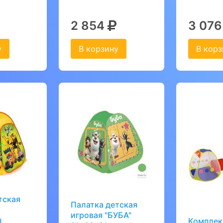
2 854
3 07
у
В корзину
В корз
тская
Палатка детская
игровая "БУБА"
ы
Комплек