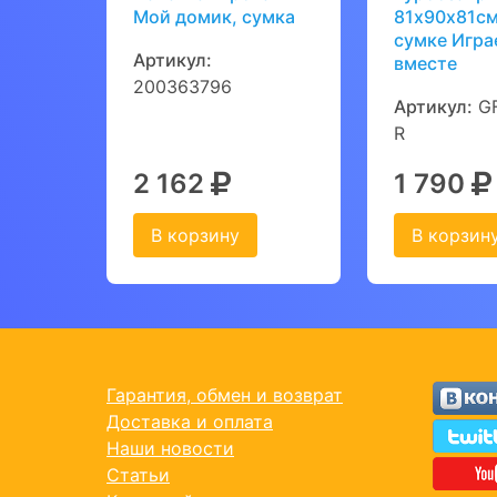
Мой домик, сумка
81х90х81см
сумке Игра
Артикул:
вместе
200363796
Артикул:
GF
R
2 162
1 790
В корзину
В корзин
Гарантия, обмен и возврат
Доставка и оплата
Наши новости
Статьи