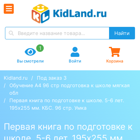
Найти
1
Вы смотрели
Войти
Корзина
Kidland.ru
Под заказ 3
Обучение А4 96 стр подготовка к школе мягкая 
обл
Первая книга по подготовке к школе. 5-6 лет. 
195х255 мм. КБС. 96 стр. Умка 
Первая книга по подготовке к
школе. 5-6 лет. 195х255 мм.