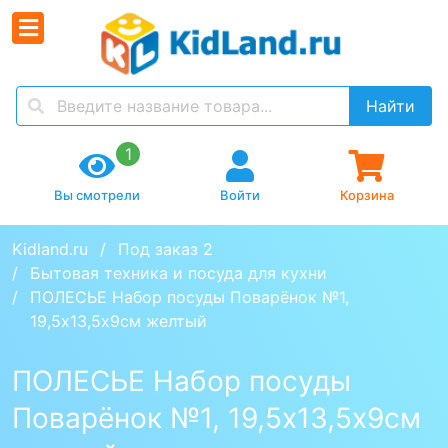
Найти
1
Вы смотрели
Войти
Корзина
Kidland.ru
Под заказ 2
Бытовая техника и посуда для кухни
ПОЛЕСЬЕ Набор посуды Поварёнок №1, 
19,5х13,5х9см желтый
ПОЛЕСЬЕ Набор посуды
Поварёнок №1, 19,5х13,5х9см