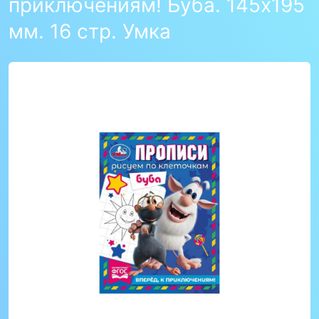
приключениям! Буба. 145х195
мм. 16 стр. Умка