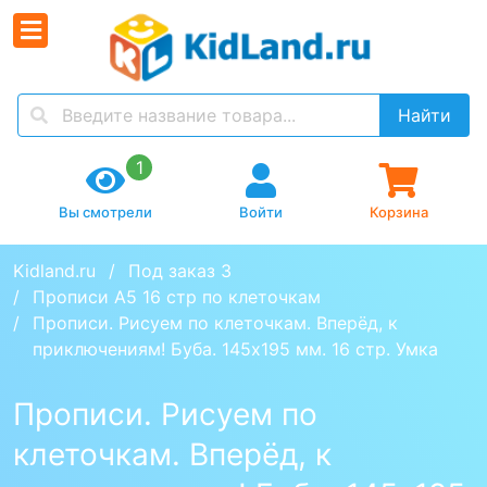
Найти
1
Вы смотрели
Войти
Корзина
Kidland.ru
Под заказ 3
Прописи А5 16 стр по клеточкам
Прописи. Рисуем по клеточкам. Вперёд, к 
приключениям! Буба. 145х195 мм. 16 стр. Умка 
Прописи. Рисуем по
клеточкам. Вперёд, к