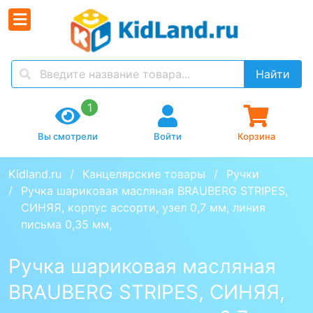
Найти
1
Вы смотрели
Войти
Корзина
Kidland.ru
Канцелярские товары
Ручки
Ручка шариковая масляная BRAUBERG STRIPES, 
СИНЯЯ, корпус ассорти, узел 0,7 мм, линия 
письма 0,35 мм,
Ручка шариковая масляная
BRAUBERG STRIPES, СИНЯЯ,