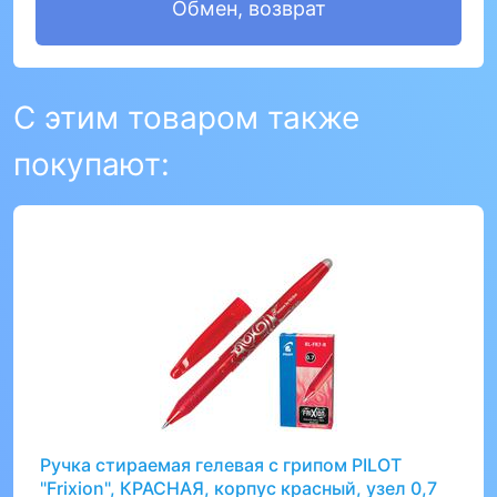
Обмен, возврат
С этим товаром также
покупают:
Ручка стираемая гелевая с грипом PILOT
"Frixion", КРАСНАЯ, корпус красный, узел 0,7