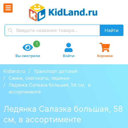
Найти
1
Вы смотрели
Войти
Корзина
Kidland.ru
Транспорт детский
Cанки, снегокаты, ледянки
Ледянка Салазка большая, 58 см,  в 
ассортименте
Ледянка Салазка большая, 58
см, в ассортименте