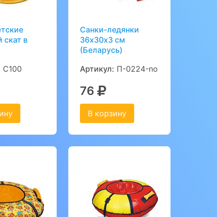
етские
Санки-ледянки
 скат в
36х30х3 см
(Беларусь)
:
С100
Артикул:
П-0224-no
76
ину
В корзину