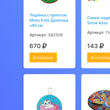
Ледянка с принтом
Санки-лед
Moby Kids Дракоша
Snow Asss
⌀40 см.
Артикул:
Пл
Артикул:
582508
670
143
В корзину
В корзин