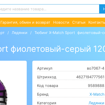
Гарантия, обмен и возврат
Новости
Статьи
Контакт
орт
Ледянки
Тюбинг X-Match Sport  фиолетовый-
ort фиолетовый-серый 12
Артикул
во7067-4
Штрихкод
4627194777561
Код товара
9589888
Бренд
X-Match
Категория
Ледянки