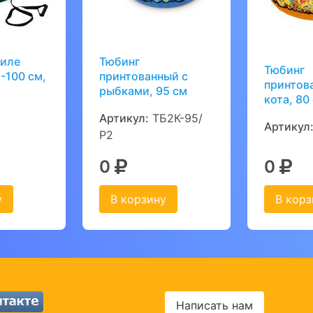
тиле
Тюбинг
Тюбинг
-100 см,
принтованный с
принтов
рыбками, 95 см
кота, 80
Артикул:
ТБ2К-95/
Артикул
Р2
0
0
у
В корзину
В корз
Написать нам