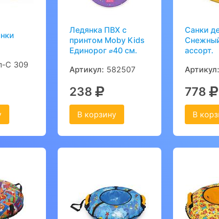
Ледянка ПВХ с
Санки д
янки
принтом Moby Kids
Снежный
Единорог ⌀40 см.
ассорт.
-С 309
Артикул:
582507
Артикул
238
778
у
В корзину
В корз