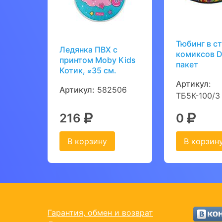
Тюбинг в с
Ледянка ПВХ с
комиксов D
принтом Moby Kids
пакет
Котик, ⌀35 см.
Артикул:
Артикул:
582506
ТБ5К-100/3
216
0
В корзину
В корзин
Гарантия, обмен и возврат