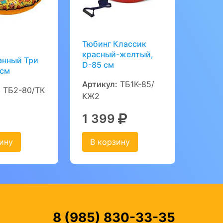
Тюбинг Классик
красный-желтый,
анный Три
D-85 см
 см
Артикул:
ТБ1К-85/
:
ТБ2-80/ТК
КЖ2
1 399
ину
В корзину
8 (985) 830-33-35