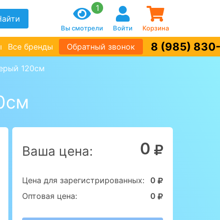
1
Найти
Вы смотрели
Войти
Корзина
8 (985) 830
ы
Все бренды
Обратный звонок
серый 120см
0см
0
Ваша цена:
Цена для зарегистрированных:
0
Оптовая цена:
0