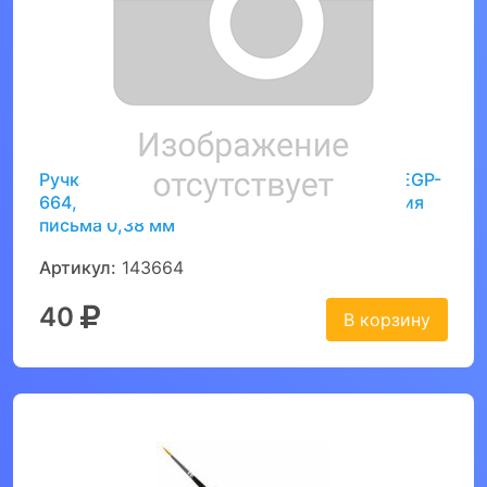
Ручка стираемая гелевая STAFF "College" EGP-
664, СИНЯЯ, игольчатый узел 0,5 мм, линия
письма 0,38 мм
Артикул:
143664
40
В корзину