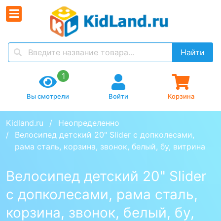
Найти
1
Вы смотрели
Войти
Корзина
Kidland.ru
Неопределенно
Велосипед детский 20" Slider с допколесами, 
рама сталь, корзина, звонок, белый, бу, витрина
Велосипед детский 20" Slider
с допколесами, рама сталь,
корзина, звонок, белый, бу,