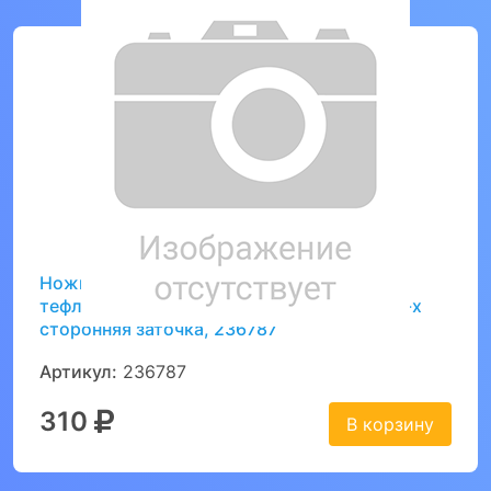
Ножницы BRAUBERG "Special" 165 мм,
тефлоновое антискользящее покрытие, 2-х
сторонняя заточка, 236787
Артикул:
236787
310
В корзину