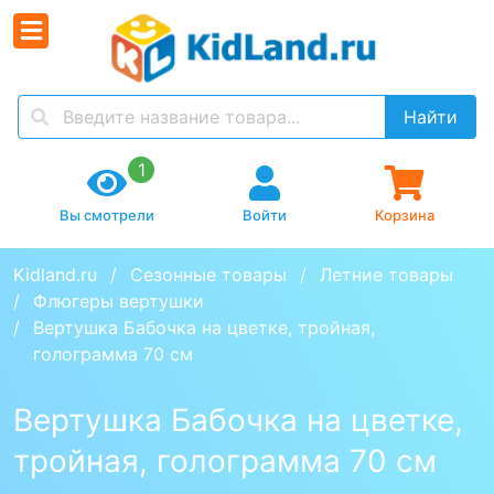
Найти
1
Вы смотрели
Войти
Корзина
Kidland.ru
Сезонные товары
Летние товары
Флюгеры вертушки
Вертушка Бабочка на цветке, тройная, 
голограмма 70 см
Вертушка Бабочка на цветке,
тройная, голограмма 70 см