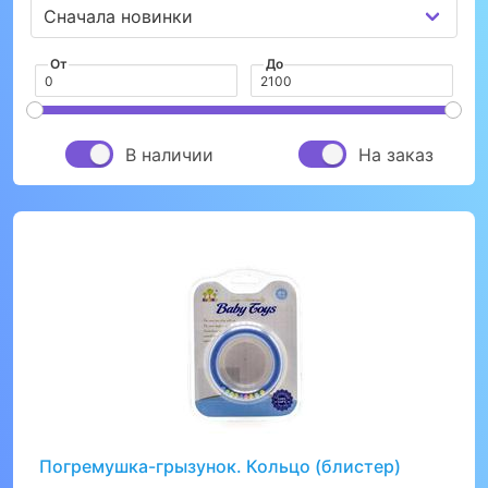
От
До
В наличии
На заказ
Погремушка-грызунок. Кольцо (блистер)