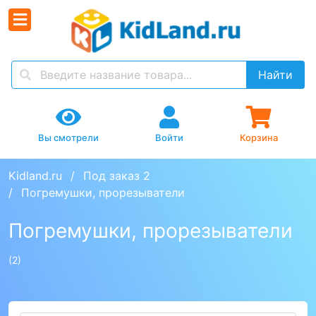
Найти
Вы смотрели
Войти
Корзина
Kidland.ru
Под заказ 2
Погремушки, прорезыватели
Погремушки, прорезыватели
(2)