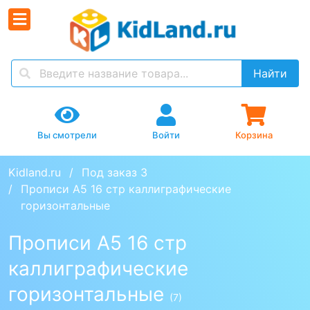
Найти
Вы смотрели
Войти
Корзина
Kidland.ru
Под заказ 3
Прописи А5 16 стр каллиграфические 
горизонтальные
Прописи А5 16 стр
каллиграфические
горизонтальные
(7)