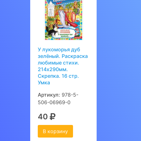
У лукоморья дуб
зелёный. Раскраска
любимые стихи.
214х290мм.
Скрепка. 16 стр.
Умка
Артикул:
978-5-
506-06969-0
40
В корзину