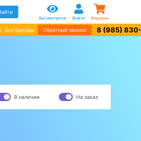
Найти
Вы смотрели
Войти
Корзина
8 (985) 830
ы
Все бренды
Обратный звонок
В наличии
На заказ