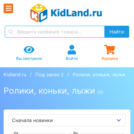
Найти
Вы смотрели
Войти
Корзина
Kidland.ru
Под заказ 2
Ролики, коньки, лыжи
Ролики, коньки, лыжи
(0)
От
До