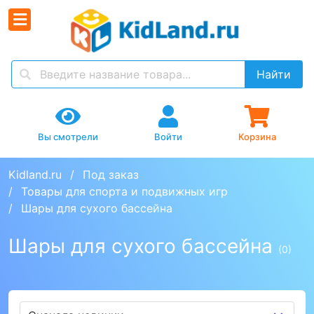
Найти
Вы смотрели
Войти
Корзина
Kidland.ru
Под заказ
Товары для спорта и подвижных игр
Шары для сухого бассейна
Шары для сухого бассейна
(0)