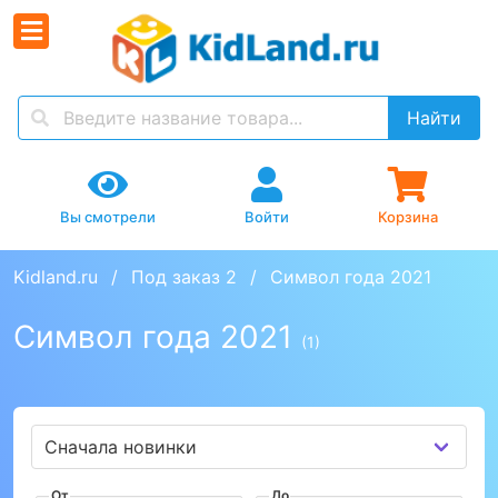
Найти
Вы смотрели
Войти
Корзина
Kidland.ru
Под заказ 2
Символ года 2021
Символ года 2021
(1)
От
До