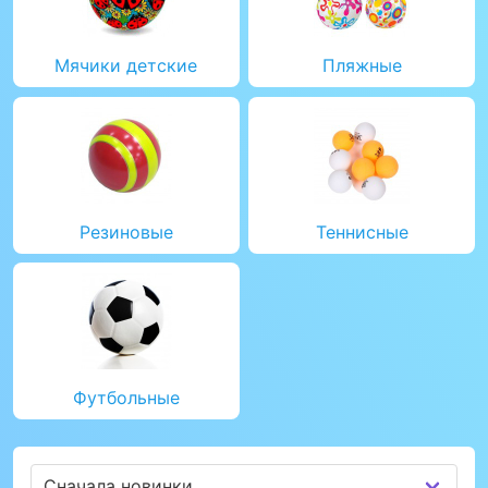
Мячики детские
Пляжные
Резиновые
Теннисные
Футбольные