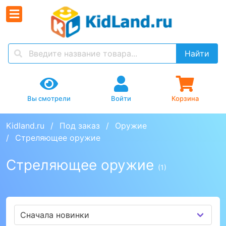
Найти
Вы смотрели
Войти
Корзина
Kidland.ru
Под заказ
Оружие
Стреляющее оружие
Стреляющее оружие
(1)