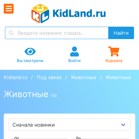
Найти
Вы смотрели
Войти
Корзина
Kidland.ru
Под заказ
Животные
Животные
Животные
(4)
От
До