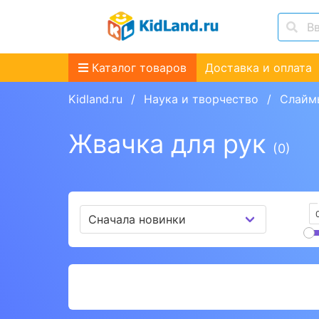
Каталог товаров
Доставка и оплата
Kidland.ru
Наука и творчество
Слайм
Жвачка для рук
(0)