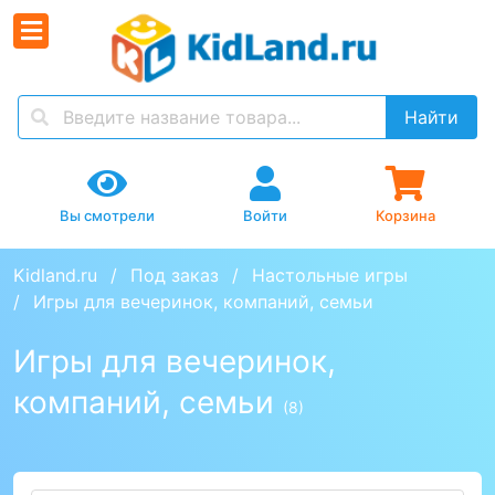
Найти
Вы смотрели
Войти
Корзина
Kidland.ru
Под заказ
Настольные игры
Игры для вечеринок, компаний, семьи
Игры для вечеринок,
компаний, семьи
(8)