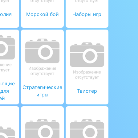
олия
Морской бой
Наборы игр
ающие
Стратегические
 для
Твистер
игры
ей