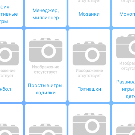
фия,
Менеджер,
ктивные
Мозаики
Моноп
миллионер
гры
Развив
Простые игры,
нбол
Пятнашки
игры
ходилки
дет