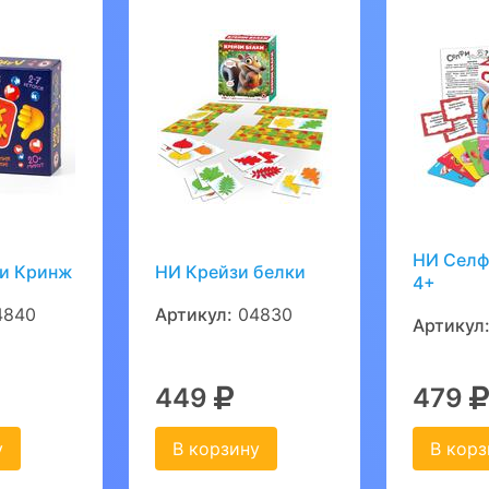
НИ Селф
ли Кринж
НИ Крейзи белки
4+
4840
Артикул:
04830
Артикул
449
479
у
В корзину
В корз