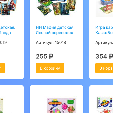
етская.
НИ Мафия детская.
Игра ка
банда
Лесной переполох
ХавкоБо
019
Артикул:
15018
Артикул
255
354
у
В корзину
В корз