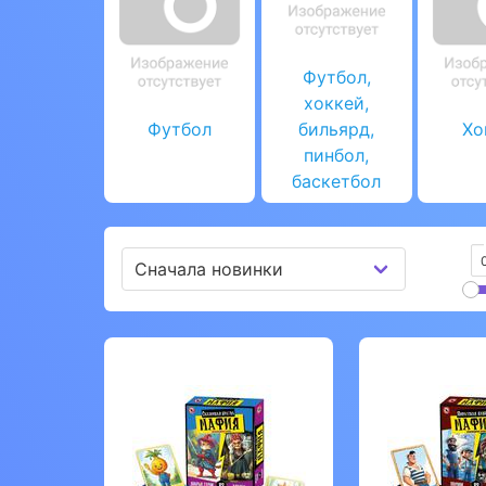
Футбол,
хоккей,
Футбол
бильярд,
Хо
пинбол,
баскетбол