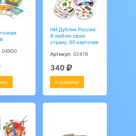
НИ Дублик Россия.
рточная
Я люблю свою
й
страну. 60 карточек
:
04900
Артикул:
02478
340
ину
В корзину