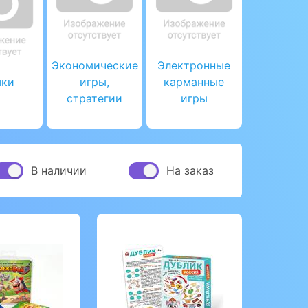
Экономические
Электронные
ки
игры,
карманные
стратегии
игры
В наличии
На заказ