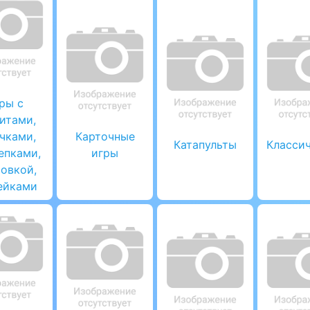
ры с
итами,
чками,
Карточные
Катапульты
Класси
епками,
игры
овкой,
ейками