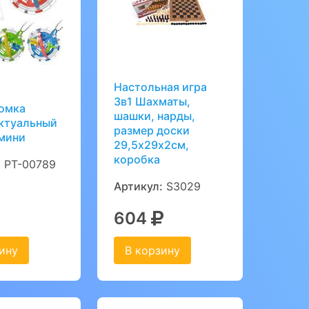
Настольная игра
3в1 Шахматы,
омка
шашки, нарды,
ктуальный
размер доски
 мини
29,5х29х2см,
коробка
:
PT-00789
Артикул:
S3029
604
ину
В корзину