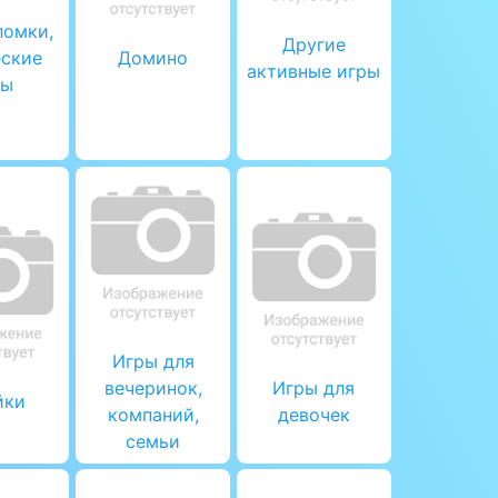
ломки,
Другие
еские
Домино
активные игры
ры
Игры для
вечеринок,
Игры для
йки
компаний,
девочек
семьи