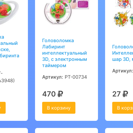
ка
Головоломка
уальный
Лабиринт
Головол
иске,
интеллектуальный
Интелле
абиринта
3D, с электронным
шар 3D,
таймером
Артикул
-
Артикул:
PT-00734
A3948)
470
27
у
В корзину
В корз