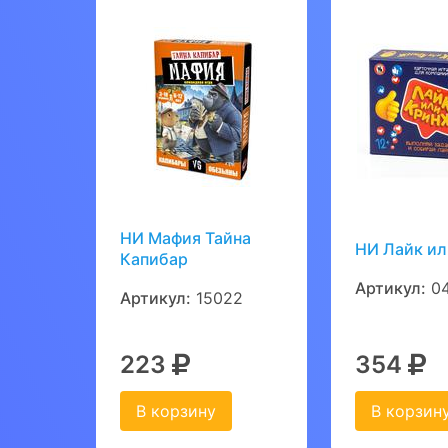
НИ Мафия Тайна
НИ Лайк и
Капибар
Артикул:
0
Артикул:
15022
223
354
В корзину
В корзин