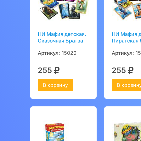
НИ Мафия детская.
НИ Мафия д
Сказочная Братва
Пиратская 
Артикул:
15020
Артикул:
15
255
255
В корзину
В корзин