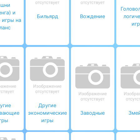
ашни
Голово
нга) и
Бильярд
Вождение
логич
 игры на
иг
ланс
угие
Другие
ивающие
экономические
Заводные
Зме
гры
игры