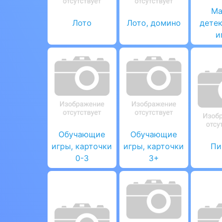
Ма
Лото
Лото, домино
дете
и
Обучающие
Обучающие
игры, карточки
игры, карточки
Пи
0-3
3+