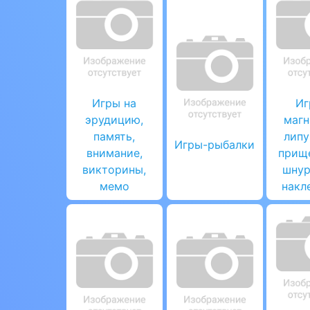
Игры на
Иг
эрудицию,
магн
память,
липу
Игры-рыбалки
внимание,
прищ
викторины,
шнур
мемо
накл