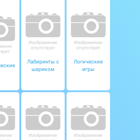
Лабиринты с
Логические
ческие
шариком
игры