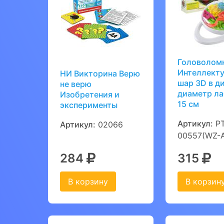
Головолом
Интеллект
НИ Викторина Верю
шар 3D в д
не верю
диаметр л
Изобретения и
15 см
эксперименты
Артикул:
PT
Артикул:
02066
00557(WZ-
284
315
В корзину
В корзин