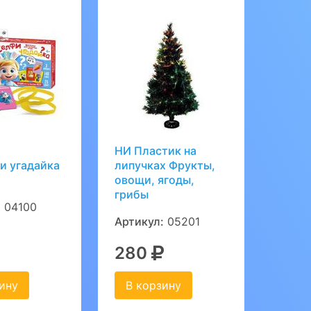
НИ Пластик на
и угадайка
липучках Фрукты,
овощи, ягоды,
грибы
:
04100
Артикул:
05201
280
ину
В корзину