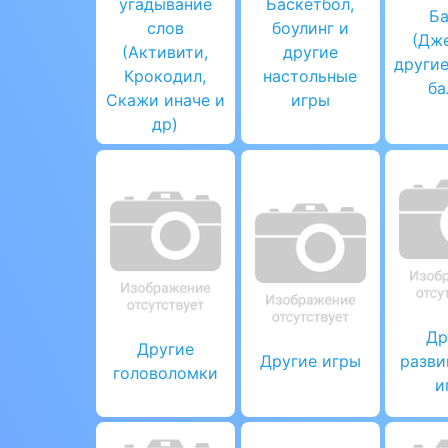
угадывание
Баскетбол,
Б
слов
боулинг и
(Дже
(Активити,
другие
другие
Крокодил,
настольные
ба
Скажи иначе и
игры
др)
Др
Другие
Другие игры
разв
головоломки
и