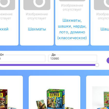
Шахматы,
шашки, нарды,
ккей
Шахматы
Шаш
лото, домино
(классическое)
От
До