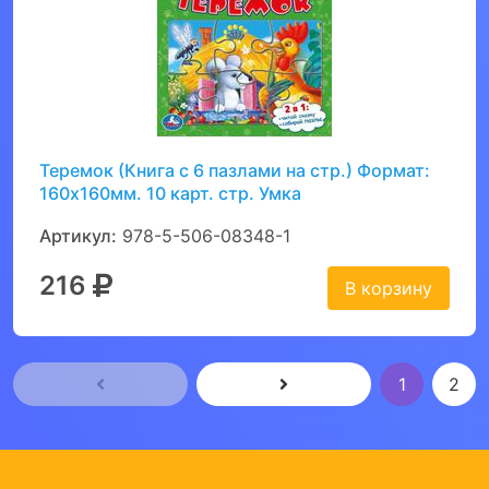
Теремок (Книга с 6 пазлами на стр.) Формат:
160х160мм. 10 карт. стр. Умка
Артикул:
978-5-506-08348-1
216
В корзину
1
2