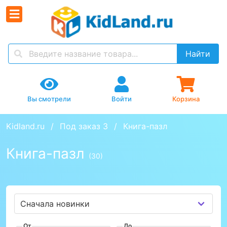
Найти
Вы смотрели
Войти
Корзина
Kidland.ru
Под заказ 3
Книга-пазл
Книга-пазл
(30)
От
До