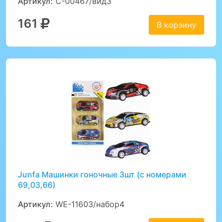
Артикул:
C-00467/вид3
161
В корзину
Junfa Машинки гоночные 3шт (с номерами
69,03,66)
Артикул:
WE-11603/набор4