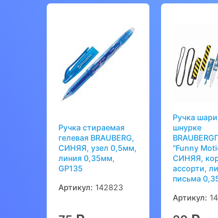
Ручка шари
Ручка стираемая
шнурке
гелевая BRAUBERG,
BRAUBERG
СИНЯЯ, узел 0,5мм,
"Funny Moti
линия 0,35мм,
СИНЯЯ, ко
GP135
ассорти, л
письма 0,3
Артикул:
142823
Артикул:
14