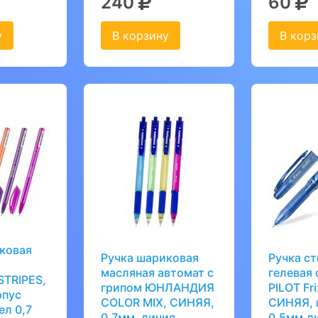
240
60
у
В корзину
В корз
ковая
Ручка шариковая
Ручка с
масляная автомат с
гелевая 
STRIPES,
грипом ЮНЛАНДИЯ
PILOT Fri
рпус
COLOR MIX, СИНЯЯ,
СИНЯЯ, 
ел 0,7
0,7мм, линия
0,5мм,л