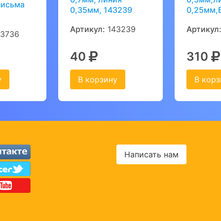
письма
0,35мм, 143239
0,25мм,
Артикул:
143239
Артикул
3736
40
310
у
В корзину
В корз
Написать нам