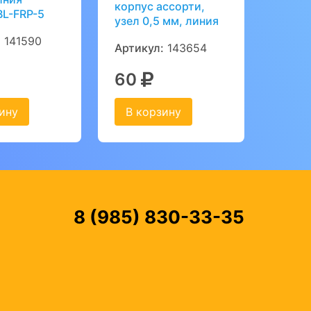
корпус ассорти,
BL-FRP-5
узел 0,5 мм, линия
:
141590
Артикул:
143654
60
ину
В корзину
8 (985) 830-33-35