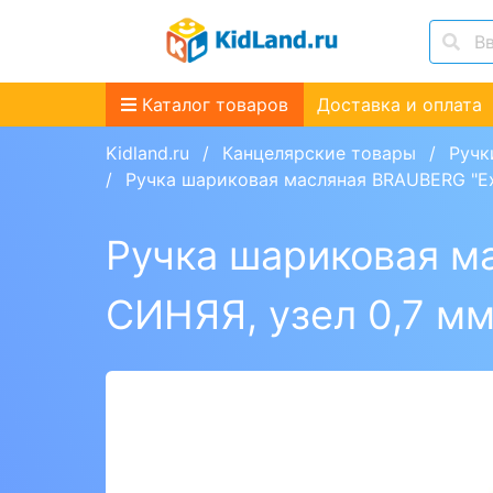
Каталог товаров
Доставка и оплата
Kidland.ru
Канцелярские товары
Ручк
Ручка шариковая масляная BRAUBERG "Extr
Ручка шариковая ма
СИНЯЯ, узел 0,7 мм