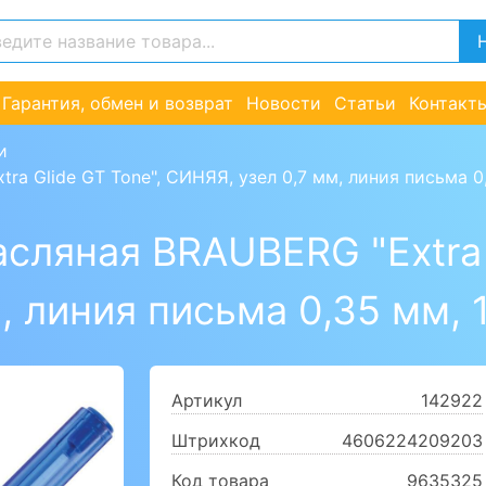
Гарантия, обмен и возврат
Новости
Статьи
Контакт
и
a Glide GT Tone", СИНЯЯ, узел 0,7 мм, линия письма 0,
сляная BRAUBERG "Extra 
, линия письма 0,35 мм, 
Артикул
142922
Штрихкод
4606224209203
Код товара
9635325