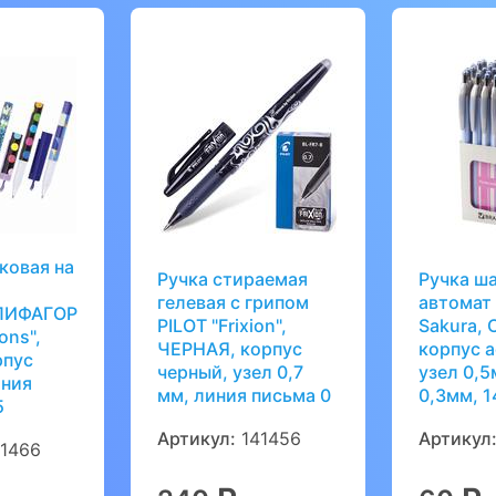
ковая на
Ручка стираемая
Ручка ш
гелевая с грипом
автомат
ПИФАГОР
PILOT "Frixion",
Sakura,
ons",
ЧЕРНАЯ, корпус
корпус а
рпус
черный, узел 0,7
узел 0,5
иния
мм, линия письма 0
0,3мм, 1
5
Артикул:
141456
Артикул
1466