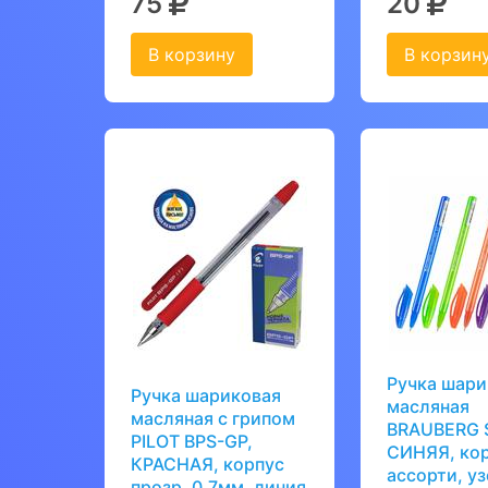
75
20
В корзину
В корзин
Ручка шари
Ручка шариковая
масляная
масляная с грипом
BRAUBERG 
PILOT BPS-GP,
СИНЯЯ, ко
КРАСНАЯ, корпус
ассорти, уз
прозр, 0,7мм, линия