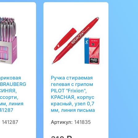
ариковая
Ручка стираемая
 BRAUBERG
гелевая с грипом
 СИНЯЯ,
PILOT "Frixion",
ссорти,
КРАСНАЯ, корпус
мм, линия
красный, узел 0,7
41287
мм, линия письма
:
141287
Артикул:
141835