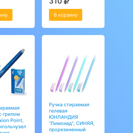
310
ину
В корзину
Ручка стираемая
тираемая
гелевая
с грипом
ЮНЛАНДИЯ
xion Point,
"Лимонад", СИНЯЯ,
игольчузел
прорезиненный
иния