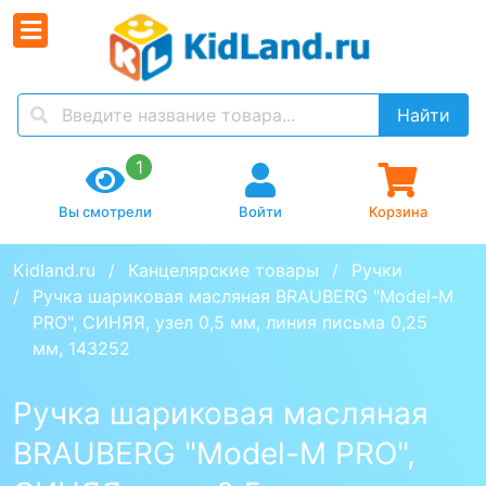
Найти
1
Вы смотрели
Войти
Корзина
Kidland.ru
Канцелярские товары
Ручки
Ручка шариковая масляная BRAUBERG "Model-M 
PRO", СИНЯЯ, узел 0,5 мм, линия письма 0,25 
мм, 143252
Ручка шариковая масляная
BRAUBERG "Model-M PRO",