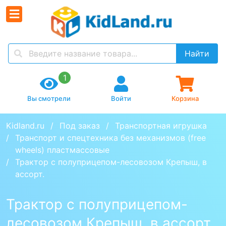
Найти
1
Вы смотрели
Войти
Корзина
Kidland.ru
Под заказ
Транспортная игрушка
Транспорт и спецтехника без механизмов (free 
wheels) пластмассовые
Трактор с полуприцепом-лесовозом Крепыш, в 
ассорт.
Трактор с полуприцепом-
лесовозом Крепыш, в ассорт.