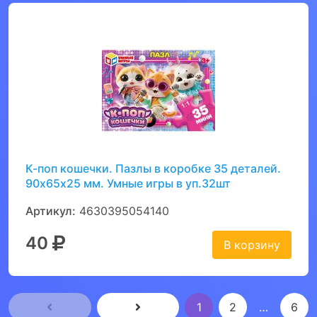
К-поп кошечки. Пазлы в коробке 35 деталей.
90х65х25 мм. Умные игры в уп.32шт
Артикул:
4630395054140
40
В корзину
1
2
…
6