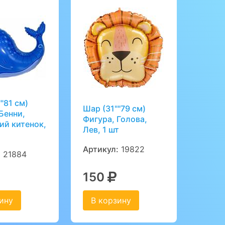
"81 см)
Шар (31""79 см)
Бенни,
Фигура, Голова,
ий китенок,
Лев, 1 шт
Артикул:
19822
:
21884
150
ину
В корзину