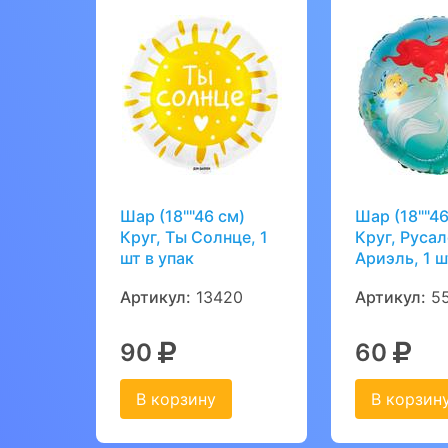
Шар (18""46 см)
Шар (18""46
Круг, Ты Солнце, 1
Круг, Руса
шт в упак
Ариэль, 1 ш
Артикул:
13420
Артикул:
55
90
60
В корзину
В корзин