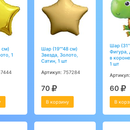
Шар (31"
 см)
Шар (19""48 см)
Фигура,
ото, 1
Звезда, Золото,
в короне
Сатин, 1 шт
1 шт
7444
Артикул:
757284
Артикул
70
60
у
В корзину
В корз