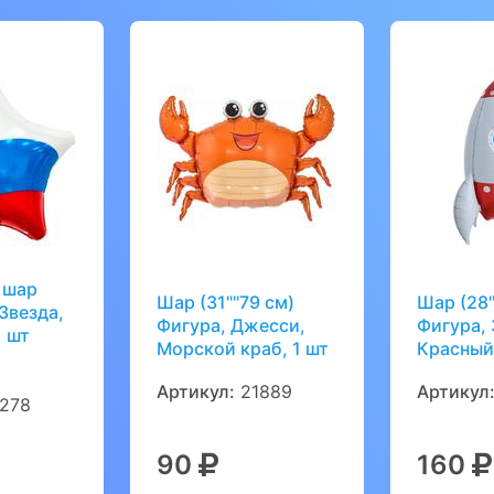
 шар
Шар (31""79 см)
Шар (28"
 Звезда,
Фигура, Джесси,
Фигура, 
1 шт
Морской краб, 1 шт
Красный,
Артикул:
21889
Артикул
0278
90
160