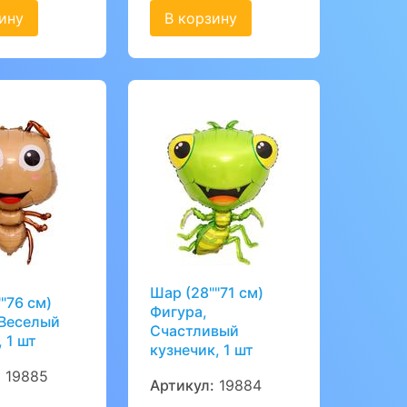
ину
В корзину
Шар (28""71 см)
"76 см)
Фигура,
 Веселый
Счастливый
 1 шт
кузнечик, 1 шт
:
19885
Артикул:
19884