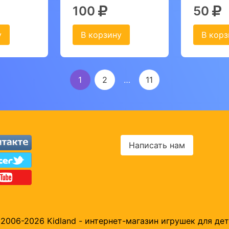
100
50
у
В корзину
В корз
1
2
…
11
Написать нам
2006-2026 Kidland - интернет-магазин игрушек для де