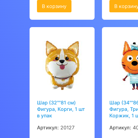
В корзину
В корзин
Шар (32""81 см)
Шар (34""8
Фигура, Корги, 1 шт
Фигура, Три
в упак
Коржик, 1 ш
Артикул:
20127
Артикул:
40