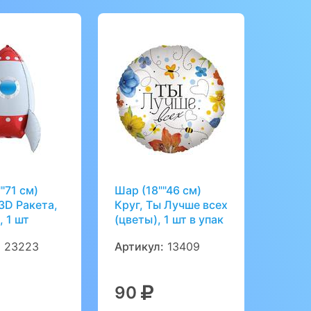
"71 см)
Шар (18""46 см)
3D Ракета,
Круг, Ты Лучше всех
 1 шт
(цветы), 1 шт в упак
:
23223
Артикул:
13409
90