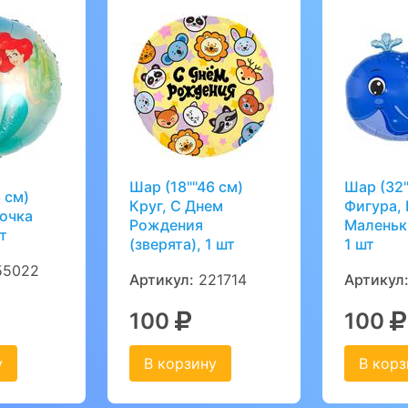
Шар (18""46 см)
Шар (32"
 см)
Круг, С Днем
Фигура, 
лочка
Рождения
Маленьк
т
(зверята), 1 шт
1 шт
5022
Артикул:
221714
Артикул
100
100
у
В корзину
В корз