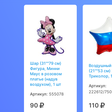
Шар (31""79 см)
Воздушный
Фигура, Минни
(21""53 см)
Маус в розовом
Триколор, 
платье (надув
воздухом), 1 шт
Артикул:
222612/75
Артикул:
555078
90
110