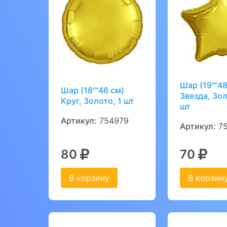
Шар (19""48
Шар (18""46 см)
Звезда, Зол
Круг, Золото, 1 шт
шт
Артикул:
754979
Артикул:
75
80
70
В корзину
В корзин