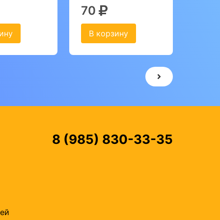
70
ину
В корзину
8 (985) 830-33-35
тей