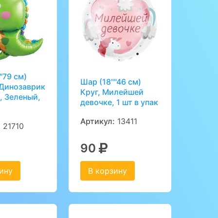
"79 см)
Шар (18""46 см)
 Динозаврик
Круг, Милейшей
, Зеленый,
девочке, 1 шт в упак
Артикул:
13411
:
21710
90
ину
В корзину